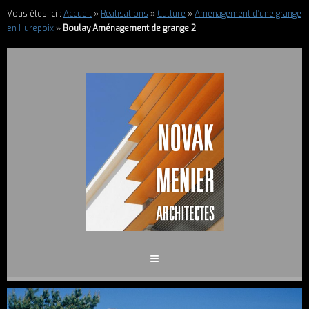
Vous êtes ici :
Accueil
»
Réalisations
»
Culture
»
Aménagement d’une grange
en Hurepoix
»
Boulay Aménagement de grange 2