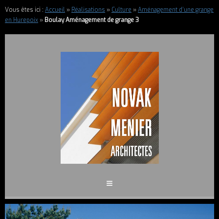
Vous êtes ici :
Accueil
»
Réalisations
»
Culture
»
Aménagement d’une grange
en Hurepoix
»
Boulay Aménagement de grange 3