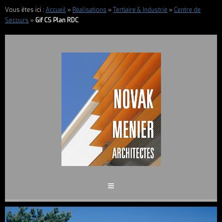
Vous êtes ici :
Accueil
»
Réalisations
»
Tertiaire & Industrie
»
Centre de
Secours
»
Gif CS Plan RDC