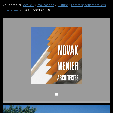
Vous êtes ici :
Accueil
»
Réalisations
»
Culture
»
Centre sportif et ateliers
municipaux
»
ulis C Sportif et CTM