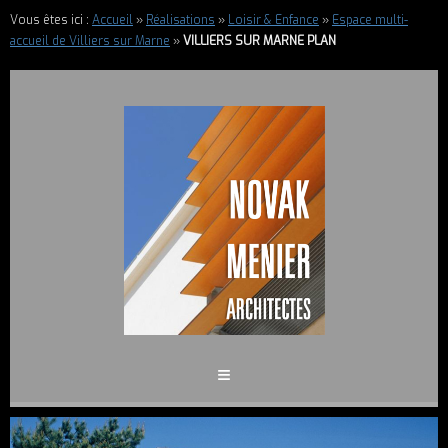
Vous êtes ici :
Accueil
»
Réalisations
»
Loisir & Enfance
»
Espace multi-
accueil de Villiers sur Marne
»
VILLIERS SUR MARNE PLAN