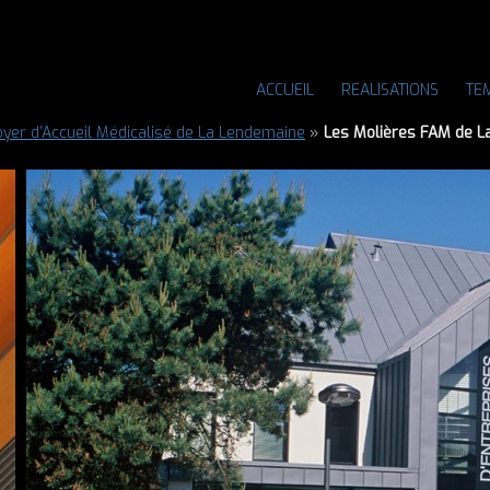
ACCUEIL
REALISATIONS
TE
yer d’Accueil Médicalisé de La Lendemaine
»
Les Molières FAM de L