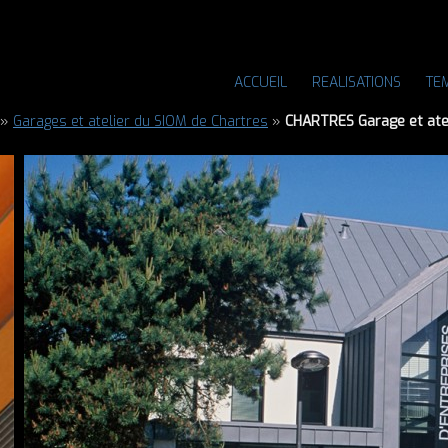
ACCUEIL
REALISATIONS
TE
»
Garages et atelier du SIOM de Chartres
»
CHARTRES Garage et atel