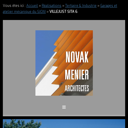
Vous êtes ici :
Accueil
»
Réalisations
»
Tertiaire & Industrie
»
Garages et
atelier mécanique du SIOM
»
VILLEJUST SITA 6