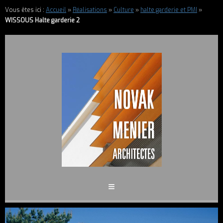
Vous êtes ici :
Accueil
»
Réalisations
»
Culture
»
halte garderie et PMI
»
WISSOUS Halte garderie 2