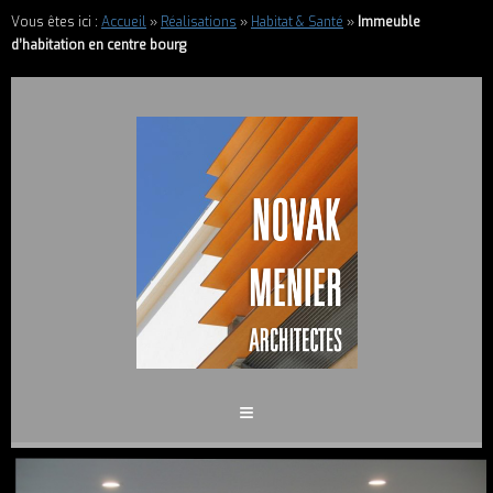
Vous êtes ici :
Accueil
»
Réalisations
»
Habitat & Santé
»
Immeuble
d’habitation en centre bourg