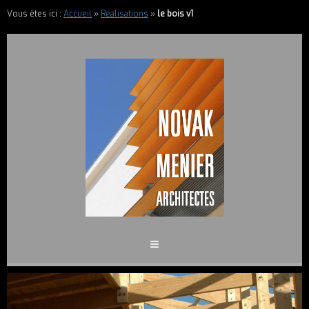
Vous êtes ici :
Accueil
»
Réalisations
»
le bois v1