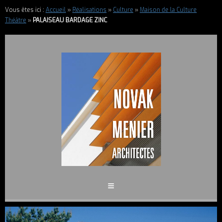
Vous êtes ici :
Accueil
»
Réalisations
»
Culture
»
Maison de la Culture
Théâtre
»
PALAISEAU BARDAGE ZINC