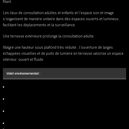
filant.
Les lieux de consultation adultes et enfants et l’espace son et image
s’organisent de manière unitaire dans des espaces ouverts et lumineux,
facilitant les déplacements et la surveillance.
Une terrasse extérieure prolonge la consultation adulte.
Malgré une hauteur sous plafond très réduite , l’ouverture de larges
échappées visuelles et de puits de lumière en terrasse valorise un espace
intérieur ouvert et fluide.
Volet environnemental : 
extension en ossature bois, superstructure légère installée sur parking
souterrain existant.
isolation extérieure avec vêtures en panneaux de résine et en cassettes
de zinc
Menuiseries mixtes en chêne intérieur – aluminium extérieur – parquet
chêne
Protection solaire passive par ventelles en panneaux de résine et en zinc