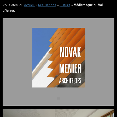
Vous êtes ici :
Accueil
»
Réalisations
»
Culture
»
Médiathèque du Val
d’Yerres