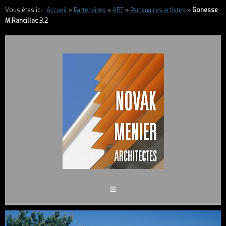
Vous êtes ici :
Accueil
»
Partenaires
»
ART
»
Partenaires artistes
»
Gonesse
M.Rancillac 3.2