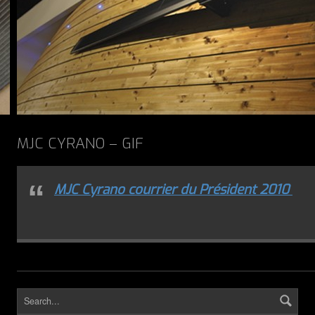
MJC CYRANO – GIF
MJC Cyrano courrier du
Pr
ésident 2010