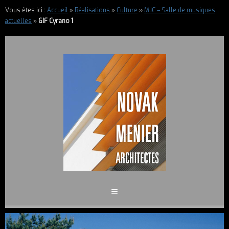
Vous êtes ici :
Accueil
»
Réalisations
»
Culture
»
MJC – Salle de musiques
actuelles
»
GIF Cyrano 1