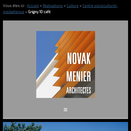
Vous êtes ici :
Accueil
»
Réalisations
»
Culture
»
Centre socioculturel-
médiathèque
»
Grigny 10 café