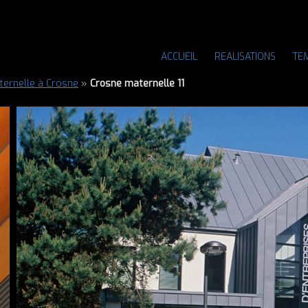
ACCUEIL
REALISATIONS
TE
ternelle à Crosne
»
Crosne maternelle 11