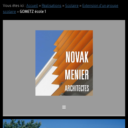
Vous êtes ici :
Accueil
»
Réalisations
»
Scolaire
»
Extension d’un groupe
scolaire
»
GOMETZ école 1